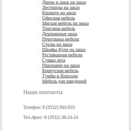
Двери и арки на заказ
Лестницы на заказ
Кровати на заказ
Офисная мебель
Мягкая мебель на заказ
Торговая мебель
Деревянные окна
Перетяжка мебели
Столы на заказ
Шкафы Купе на заказ
Реставрация мебели
Сушка леса
Прихожие на заказ
Корпусная мебель
Тумбы и Консоли
Мебель для заведений
Наши контакты
Телефон: 8 (3532) 903-933
Тел./факс: 8 (3532) 38-24-24